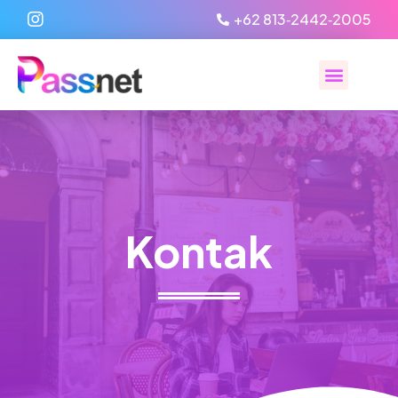
‪+62 813‑2442‑2005‬
Kontak