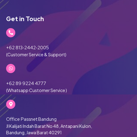
Get in Touch
‪+62 813‑2442‑2005‬
(Customer Service & Support)
+62 89 9224 4777
(Whatsapp Customer Service )
Office Passnet Bandung
Jl Kalijati Indah Barat No 48, Antapani Kulon,
Bandung, Jawa Barat 40291