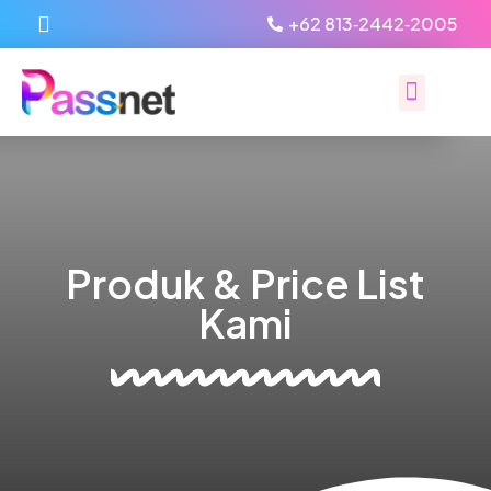
‪+62 813‑2442‑2005‬
Produk & Price List
Kami