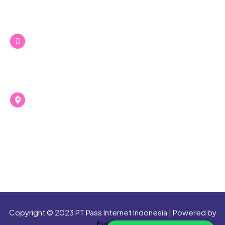
‪+62 813‑2442‑2005‬
(Customer Service & Support)
+62 89 9224 4777
(Whatsapp Customer Service )
Office Passnet Bandung
Jl Kalijati Indah Barat No 48, Antapani Kulon,
Bandung, Jawa Barat 40291
Copyright © 2023 PT Pass Internet Indonesia | Powered by
Evermos