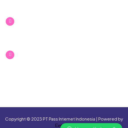
‪+62 813‑2442‑2005‬
(Customer Service & Support)
+62 89 9224 4777
(Whatsapp Customer Service )
Office Passnet Bandung
Jl Kalijati Indah Barat No 48, Antapani Kulon,
Bandung, Jawa Barat 40291
Copyright © 2023 PT Pass Internet Indonesia | Powered by
Evermos