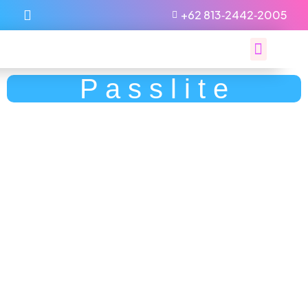
‪+62 813‑2442‑2005‬
P a s s l i t e