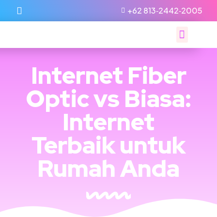
‪+62 813‑2442‑2005‬
Internet Fiber
Optic vs Biasa:
Internet
Terbaik untuk
Rumah Anda