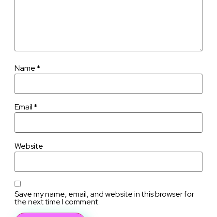
Name
*
Email
*
Website
Save my name, email, and website in this browser for
the next time I comment.